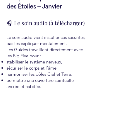
des Étoiles – Janvier
🎧 Le soin audio (à télécharger)
Le soin audio vient installer ces sécurités,
pas les expliquer mentalement.
Les Guides travaillent directement avec
les Big Five pour :
stabiliser le système nerveux,
sécuriser le corps et l’âme,
harmoniser les pôles Ciel et Terre,
permettre une ouverture spirituelle
ancrée et habitée.
C’est un soin profond, incarnant, à
écouter plusieurs fois pour laisser la
sécurité s’inscrire dans la durée.
💻 L’atelier collectif sur Zoom